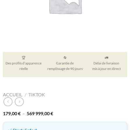
🏆
🔄
🚛
Des profils d'apparence
Garantie de
Délai de livraison
réelle
remplissage de 90 jours
mis à jour en direct
ACCUEIL
/
TIKTOK
Plage
179,00
€
–
569 999,00
€
de
prix :
179,00 €