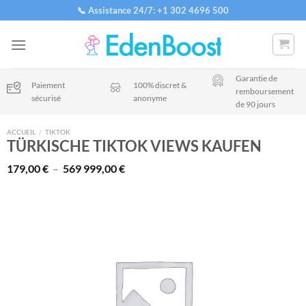
Passer
📞 Assistance 24/7: +1 302 4696 500
au
contenu
Garantie de
Paiement
100% discret &
remboursement
sécurisé
anonyme
de 90 jours
ACCUEIL
/
TIKTOK
TÜRKISCHE TIKTOK VIEWS KAUFEN
Plage
179,00
€
–
569 999,00
€
de
prix :
179,00 €
à
569
999,00 €