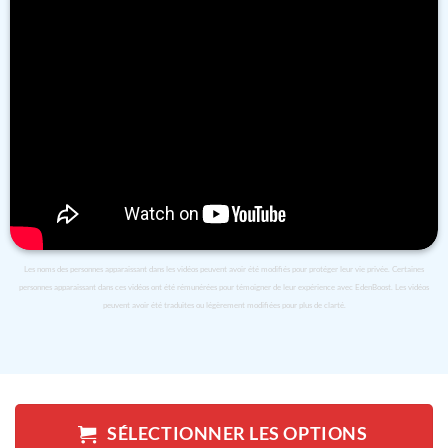
Les noms des personnes apparaissant dans les vidéos peuvent avoir été modifiés pour protéger leur vie privée. Certaines
personnes apparaissant dans ces vidéos ont été rémunérées pour témoigner de leur expérience avec EdenBoost. Les vidéos
peuvent avoir été traduites ou légèrement modifiées pour plus de clarté.
SÉLECTIONNER LES OPTIONS